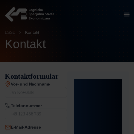
springen
LSSE
Kontakt
Kontakt
Kontaktformular
Haben Sie
Vor- und Nachname
eine
Telefonnummer
Frage?
Kontaktiere
E-Mail-Adresse
Sie uns