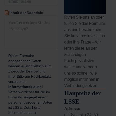
jetzt!
Inhalt der Nachricht
Rufen Sie uns an oder
füllen Sie das Formular
aus und beschreiben
Sie kurz Ihre Investition
oder Ihre Frage – wir
leiten diese an den
zuständigen
Die im Formular
Fachspezialisten
angegebenen Daten
werden ausschließlich zum
weiter und werden
Zweck der Bearbeitung
uns so schnell wie
Ihrer Bitte um Rückkontakt
möglich mit Ihnen in
verarbeitet.
Verbindung setzen.
Informationsklausel
Verantwortlicher für die im
Hauptsitz der
Formular angegebenen
LSSE
personenbezogenen Daten
ist LSSE. Detaillierte
Adresse
Informationen zur
ul. Rycerska 24, 59-