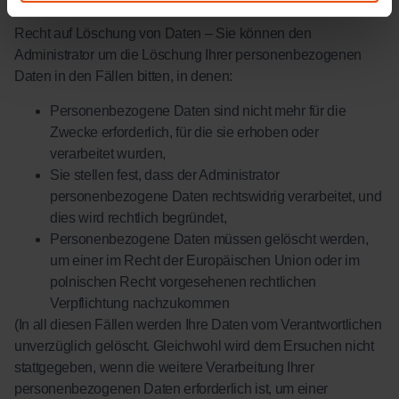
Recht auf Löschung von Daten – Sie können den
Administrator um die Löschung Ihrer personenbezogenen
Daten in den Fällen bitten, in denen:
Personenbezogene Daten sind nicht mehr für die
Zwecke erforderlich, für die sie erhoben oder
verarbeitet wurden,
Sie stellen fest, dass der Administrator
personenbezogene Daten rechtswidrig verarbeitet, und
dies wird rechtlich begründet,
Personenbezogene Daten müssen gelöscht werden,
um einer im Recht der Europäischen Union oder im
polnischen Recht vorgesehenen rechtlichen
Verpflichtung nachzukommen
(In all diesen Fällen werden Ihre Daten vom Verantwortlichen
unverzüglich gelöscht. Gleichwohl wird dem Ersuchen nicht
stattgegeben, wenn die weitere Verarbeitung Ihrer
personenbezogenen Daten erforderlich ist, um einer