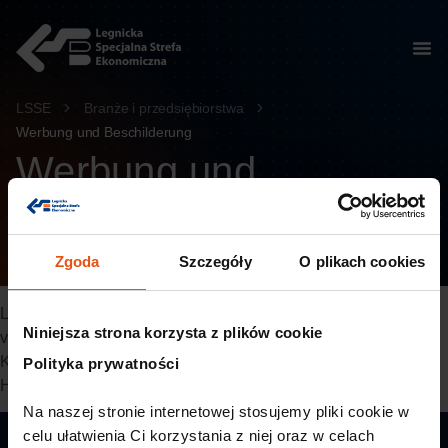
springen
LSSE
Branże i przedsiębiorstwa
Werbung und Beschilderung
Werbung und
Beschilderung
Zgoda
Szczegóły
O plikach cookies
LSSE ist zudem ein Standort für Unternehmen, die sich auf
Niniejsza strona korzysta z plików cookie
visuelle Kommunikation, Werbeproduktion sowie auf
Kennzeichnungslösungen zur Unterstützung von Wirtschaft,
Polityka prywatności
Handel und Industrie spezialisiert haben.
Na naszej stronie internetowej stosujemy pliki cookie w 
celu ułatwienia Ci korzystania z niej oraz w celach 
Vom Staat garantierte Stabilität,
von Experten gestaltete