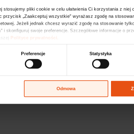
State-guaranteed stability,
flexibility built by experts.
j stosujemy pliki cookie w celu ułatwienia Ci korzystania z niej
c przycisk „Zaakceptuj wszystkie” wyrażasz zgodę na stosowani
netowej. Jeżeli jednak chcesz wyrazić zgodę na stosowanie tylko
” i skonfiguruj swoje preferencje. Szczegółowe informacje o pr
vestments
Offerings and Collaboration
szej 
Polityce prywatności.
port
Conference Centre
Spaces for Lease
Preferencje
Statystyka
for sale
About LSSE
kinia Industrial Park
Privacy Policy
Personal Dat
Odmowa
Z