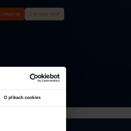
Contact us
Calculate relief
O plikach cookies
ness, trade and industry.