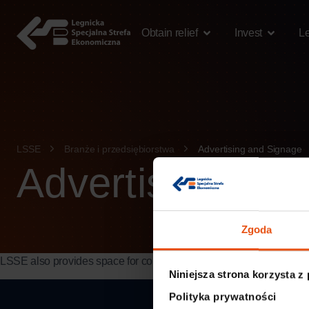
content
Obtain relief
Invest
L
LSSE
Branże i przedsiębiorstwa
Advertising and Signage
Advertising an
Zgoda
LSSE also provides space for companies specialising in visual com
Niniejsza strona korzysta z
Polityka prywatności