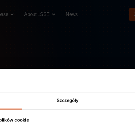
ease
About LSSE
News
d Signage
Szczegóły
munication, advertising production and signage that supports busi
 plików cookie