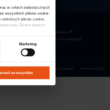
 oraz w celach statystycznych 
e wszystkich plików cookie 
 niektórych plików cookie, 
zetwarzaniu Twoich danych 
Partners
Agencja Rozwoju Przemysłu
Ministerstwo Rozwoju i Technologii
Marketing
PAIH
KOWR
a Processing Policy
Public Information Bulletin
Archiwum LSSE
ezwól na wszystkie