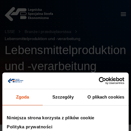
springen
LSSE
Branże i przedsiębiorstwa
Lebensmittelproduktion und -verarbeitung
Lebensmittelproduktion
und -verarbeitung
Legnicka Specjalna Strefa Ekonomiczna
unterstützt Unternehmen der Lebensmittel- und
Verarbeitungsbranche, die auf
Zgoda
Szczegóły
O plikach cookies
Produktionsentwicklung, Prozesssicherheit und
hohe Qualitätsstandards setzen.
Niniejsza strona korzysta z plików cookie
Polityka prywatności