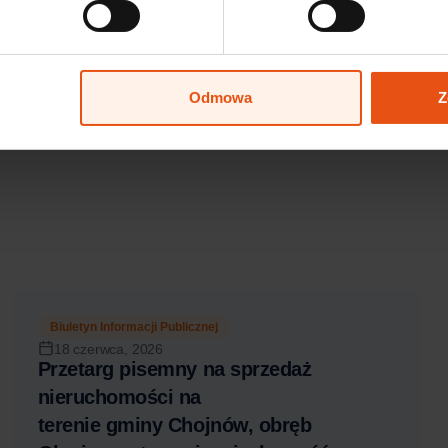
Więcej informacji:
Czytaj więcej
Odmowa
Z
Biuletyn Informacji Publicznej
18 czerwca, 2026
Przetarg pisemny na sprzedaż
nieruchomości na
terenie gminy Chojnów, obręb