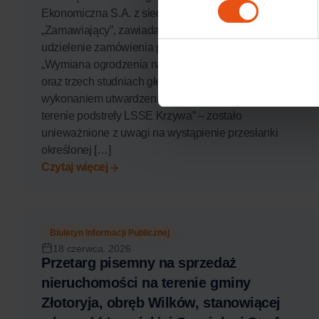
Ekonomiczna S.A. z siedzibą w Legnicy
„Zamawiający”, zawiadamia, że postępowanie o
udzielenie zamówienia prowadzone pod nazwą:
„Wymiana ogrodzenia na zbiorniku retencyjnym nr 1
oraz trzech studniach głębinowych wraz z
wykonaniem utwardzenia terenu i oświetlenia na
terenie podstrefy LSSE Krzywa” – zostało
unieważnione z uwagi na wystąpienie przesłanki
określonej […]
Czytaj więcej
Biuletyn Informacji Publicznej
18 czerwca, 2026
Przetarg pisemny na sprzedaż
nieruchomości na terenie gminy
Złotoryja, obręb Wilków, stanowiącej