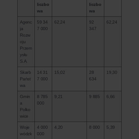
liczbo
liczbo
wa
wa
Agenc
59 34
62,24
92
62,24
ja
7 000
347
Rozw
oju
Przem
ysłu
S.A.
Skarb
14 31
15,02
28
19,30
Państ
7 000
634
wa
Gmin
8 785
9,21
9 885
6,66
a
000
Polko
wice
Woje
4 000
4,20
8 000
5,39
wódzk
000