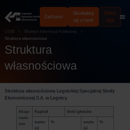
treści
Skontaktuj
Oblicz
Zadzwoń
się z nami
ulgę
LSSE
Biuletyn Informacji Publicznej
Struktura własnościowa
Struktura
własnościowa
Struktura własnościowa Legnickiej Specjalnej Strefy
Ekonomicznej S.A. w Legnicy
Akcjo
Kapitał
Ilość głosów
nariu
warto
%
warto
%
sze
ść
ść