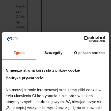
i
Fundu
szy
Ochro
ny
Środo
wiska
i
Gosp
odarki
Zgoda
Szczegóły
O plikach cookies
Wodn
ej w
Legni
cy
Niniejsza strona korzysta z plików cookie
KGH
4 408
4,62
4 408
2,97
Polityka prywatności
M
000
Polsk
Na naszej stronie internetowej stosujemy pliki cookie w 
a
celu ułatwienia Ci korzystania z niej oraz w celach 
Miedź
statystycznych i marketingowych. Wybierając przycisk 
S.A.
„Zaakceptuj wszystkie” wyrażasz zgodę na stosowanie 