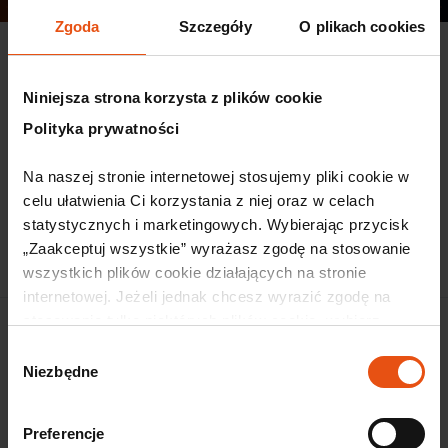
Zgoda
Szczegóły
O plikach cookies
Legnicka Specjalna Strefa Ekonomiczna S.A. z siedzibą w
Legnicy
Niniejsza strona korzysta z plików cookie
zawiadamia o zakończeniu postępowania kwalifikacyjnego i
Polityka prywatności
wybór kandydata na stanowisko Specjalista ds. Infrastruktury i
Inwestycji.
Na naszej stronie internetowej stosujemy pliki cookie w 
Dziękujemy za udział w rekrutacji.
celu ułatwienia Ci korzystania z niej oraz w celach 
statystycznych i marketingowych. Wybierając przycisk 
ZAŁĄCZNIK (rozmiar 21 KB)
„Zaakceptuj wszystkie” wyrażasz zgodę na stosowanie 
wszystkich plików cookie działających na stronie 
internetowej. Jeżeli jednak chcesz wyrazić zgodę na 
stosowanie tylko niektórych plików cookie, wybierz 
Metryczka
przycisk „Ustawienia” i skonfiguruj swoje preferencje. 
Wybór
Data utworzenia: 20 sierpnia 2025 13:19
Szczegółowe informacje o przetwarzaniu Twoich danych 
Niezbędne
zgody
Autor: Marta Rudnicka
osobowych odnajdziesz w naszej 
Polityce prywatności.
Ostatnia modyfikacja: 20 sierpnia 2025 13:19
Zmodyfikował/a: Marta Rudnicka
Preferencje