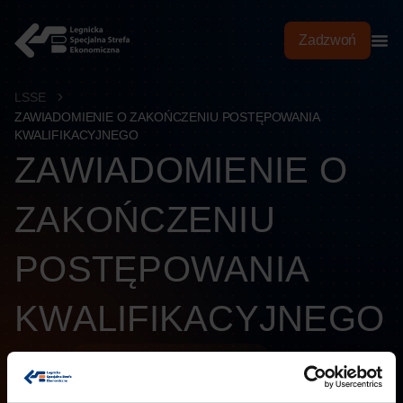
treści
Zadzwoń
LSSE
ZAWIADOMIENIE O ZAKOŃCZENIU POSTĘPOWANIA
KWALIFIKACYJNEGO
ZAWIADOMIENIE O
ZAKOŃCZENIU
POSTĘPOWANIA
KWALIFIKACYJNEGO
Kategoria:
Biuletyn Informacji Publicznych
Data publikacji:
20.08.2025