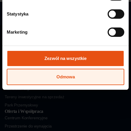
Stabilność gwarantowana przez państwo,
elastyczność
Statystyka
budowana przez ekspertów.
Marketing
Legnicka Specjalna Strefa Ekonomiczna wspiera rozwój
Zezwól na wszystkie
biznesu i inwestycji w regionie od ponad 30 lat.
Wsparcie i inwestycje
Odmowa
Decyzja o wsparciu
Kalkulator ulgi
Tereny inwestycyjne na sprzedaż
Park Przemysłowy
Oferta i Współpraca
Centrum Konferencyjne
Przestrzenie do wynajęcia