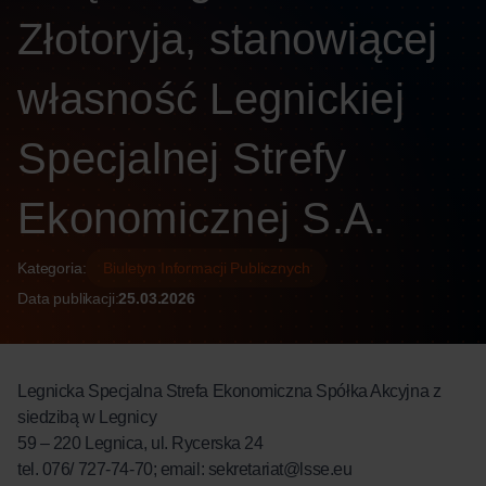
Złotoryja, stanowiącej
własność Legnickiej
Specjalnej Strefy
Ekonomicznej S.A.
Kategoria:
Biuletyn Informacji Publicznych
Data publikacji:
25.03.2026
Legnicka Specjalna Strefa Ekonomiczna Spółka Akcyjna z
siedzibą w Legnicy
59 – 220 Legnica, ul. Rycerska 24
tel. 076/ 727-74-70; email: sekretariat@lsse.eu