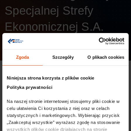
Specjalnej Strefy
Ekonomicznej S.A.
Kategoria:
Biuletyn Informacji Publicznych
Data publikacji:
23.03.2026
Zgoda
Szczegóły
O plikach cookies
Przetarg pisemny na sprzedaż nieruchomości nr 450/30,
Niniejsza strona korzysta z plików cookie
450/295, 450/19, 450/302, 450/303 obręb Okmiany,
Polityka prywatności
stanowiącej własność Legnickiej Specjalnej Strefy
Ekonomicznej S.A.
Na naszej stronie internetowej stosujemy pliki cookie w 
Ogłoszenie
celu ułatwienia Ci korzystania z niej oraz w celach 
statystycznych i marketingowych. Wybierając przycisk 
oświadczenie LSSE
„Zaakceptuj wszystkie” wyrażasz zgodę na stosowanie 
załącznik do umowy partycypacji – Regulamin LSSE
wszystkich plików cookie działających na stronie 