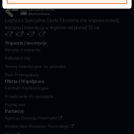
Legnicka Specjalna Strefa Ekonomiczna wspiera rozwój
biznesu i inwestycji w regionie od ponad 30 lat.
Wsparcie i inwestycje
Decyzja o wsparciu
Kalkulator ulgi
Tereny inwestycyjne na sprzedaż
Park Przemysłowy
Oferta i Współpraca
Centrum Konferencyjne
Przestrzenie do wynajęcia
Poznaj nas
Partnerzy
Agencja Rozwoju Przemysłu
Ministerstwo Rozwoju i Technologii