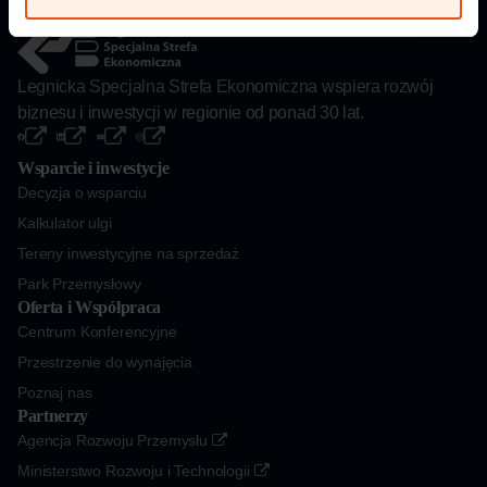
Legnicka Specjalna Strefa Ekonomiczna wspiera rozwój
biznesu i inwestycji w regionie od ponad 30 lat.
Wsparcie i inwestycje
Decyzja o wsparciu
Kalkulator ulgi
Tereny inwestycyjne na sprzedaż
Park Przemysłowy
Oferta i Współpraca
Centrum Konferencyjne
Przestrzenie do wynajęcia
Poznaj nas
Partnerzy
Agencja Rozwoju Przemysłu
Ministerstwo Rozwoju i Technologii