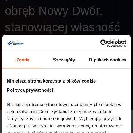
obręb Nowy Dwór,
stanowiącej własność
Legnickiej Specjalnej
Strefy Ekonomicznej
Zgoda
Szczegóły
O plikach cookies
S.A.
Niniejsza strona korzysta z plików cookie
Kategoria:
Biuletyn Informacji Publicznych
Polityka prywatności
Data publikacji:
20.02.2026
Na naszej stronie internetowej stosujemy pliki cookie w 
celu ułatwienia Ci korzystania z niej oraz w celach 
statystycznych i marketingowych. Wybierając przycisk 
Przetarg pisemny na sprzedaż nieruchomości nr 12/8, 12/9 o
„Zaakceptuj wszystkie” wyrażasz zgodę na stosowanie 
łącznej powierzchni 1,1993 ha, obręb Nowy Dwór,
wszystkich plików cookie działających na stronie 