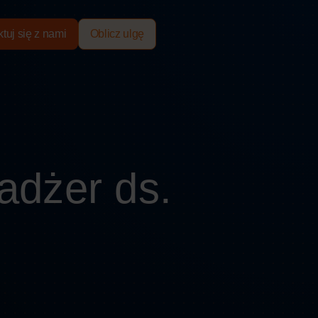
tuj się z nami
Oblicz ulgę
adżer ds.