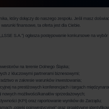
a, który dołączy do naszego zespołu. Jeśli masz doświad
arunki finansowe, ta oferta jest dla Ciebie.
, „LSSE S.A.”) ogłasza postępowanie konkursowe na wybór
nwestorów na terenie Dolnego Śląska;
ych z kluczowymi partnerami biznesowymi;
oradztwo w zakresie warunków inwestowania;
ycyjnej na prestiżowych konferencjach i targach międzynar
acji nowych możliwości/kanałów sprzedażowych;
ktywności (KPI) oraz raportowanie wyników do Zarządu;
amach „opieki poinwestycyjnej” oraz proaktywne identyfiko