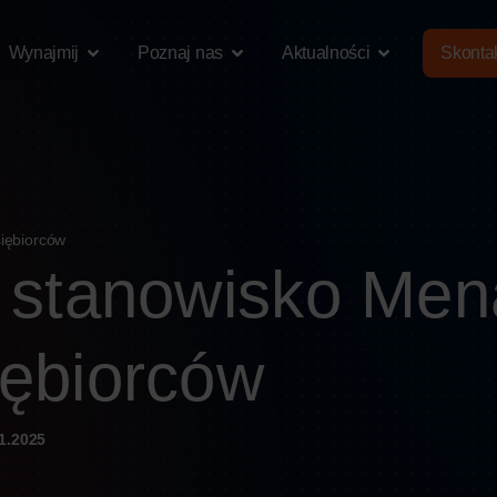
Wynajmij
Poznaj nas
Aktualności
Skontak
siębiorców
a stanowisko Men
iębiorców
1.2025