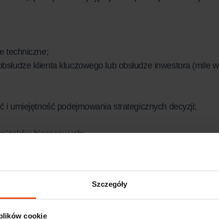
e techniczne;
bsłudze klienta kluczowego lub obsłudze inwestora (mile 
ć i umiejętność podejmowania strategicznych decyzji;
 wniosków biznesowych;
naganna etyka zawodowa;
zagranicznych;
Szczegóły
nieczny.
 plików cookie