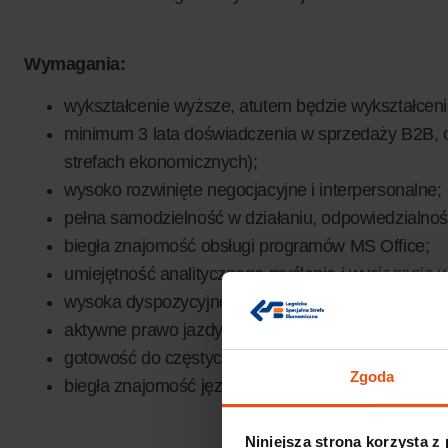
Wymagania:
wykształcenie wyższe, atutem będzie wykształceni
minimum 3 lata doświadczenia w sprzedaży B2B, o
strefach ekonomicznych);
wysoko rozwinięte negocjacyjne i interpersonalne;
pełna samodzielność w działaniu, odpowiedzialnoś
biegła znajomość obsługi programów MS Office;
umiejętność analitycznego myślenia i wyciągania
wysoka dyspozycyjność, zaangażowanie oraz nie
aktywne prawo jazdy kat. B;
gotowość do częstych podróży służbowych, w tym 
Zgoda
biegła znajomość języka angielskiego– warunek ko
Niniejsza strona korzysta z