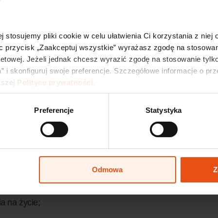
, gospodarki nieruchomościami lub procesu inwestycyjneg
j stosujemy pliki cookie w celu ułatwienia Ci korzystania z niej
rów zagranicznych;
c przycisk „Zaakceptuj wszystkie” wyrażasz zgodę na stosowani
netowej. Jeżeli jednak chcesz wyrazić zgodę na stosowanie tylko
” i skonfiguruj swoje preferencje. Szczegółowe informacje o pr
szej 
Polityce prywatności.
Preferencje
Statystyka
konferencjach branżowych;
Odmowa
Z
a na życie;