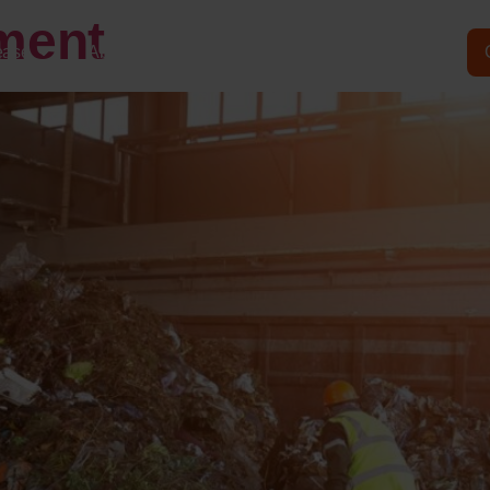
ment
ease
About LSSE
News