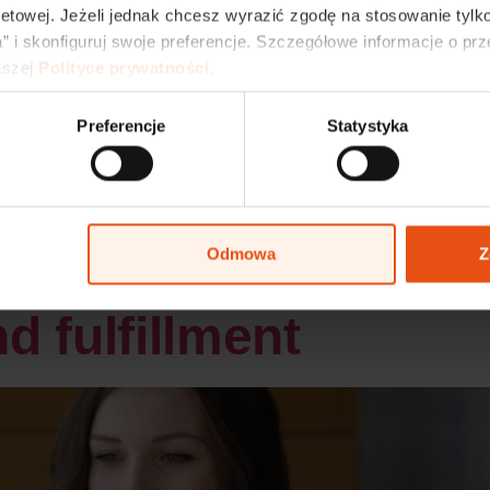
netowej. Jeżeli jednak chcesz wyrazić zgodę na stosowanie tylko
” i skonfiguruj swoje preferencje. Szczegółowe informacje o pr
szej 
Polityce prywatności.
Preferencje
Statystyka
Odmowa
Z
hat provide enterprises with administrative, operational and proce
 fulfillment