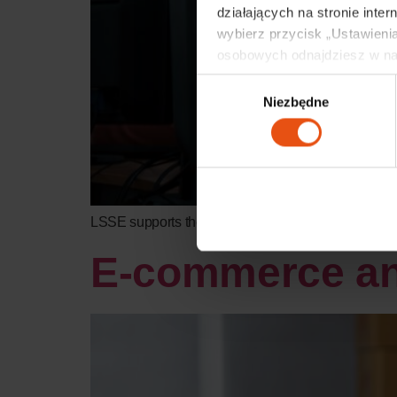
działających na stronie inter
wybierz przycisk „Ustawienia
osobowych odnajdziesz w na
Wybór
Niezbędne
zgody
LSSE supports the development of service centers t
E-commerce and