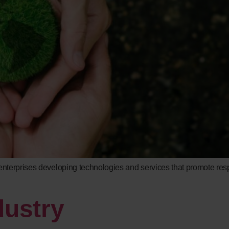
terprises developing technologies and services that promote resp
dustry