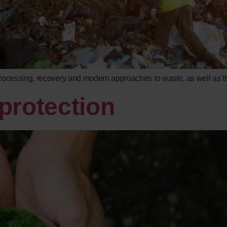
essing, recovery and modern approaches to waste, as well as the 
protection