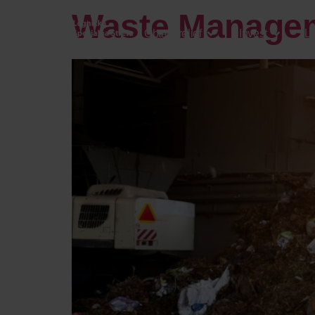
content
Waste Manage
Obtain relief
Invest
L