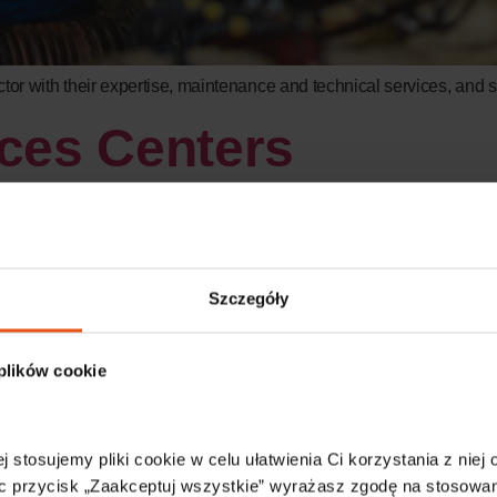
ector with their expertise, maintenance and technical services, and 
ces Centers
Szczegóły
 plików cookie
j stosujemy pliki cookie w celu ułatwienia Ci korzystania z niej
c przycisk „Zaakceptuj wszystkie” wyrażasz zgodę na stosowani