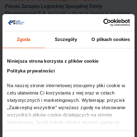
Prezes Zarządu Legnickiej Specjalnej Strefy
Ekonomicznej S.A.
He holds a doctoral degree in economic
sciences with a specialization in enterprise management. A
graduate of the Wrocław University of Economics. He has
many years of experience working in international
Zgoda
Szczegóły
O plikach cookies
corporations, including those associated with Legnicką
Specjalną Strefą Ekonomiczną, as well as in leading
international projects and securing funding from the
Niniejsza strona korzysta z plików cookie
European Union.
Polityka prywatności
Na naszej stronie internetowej stosujemy pliki cookie w 
celu ułatwienia Ci korzystania z niej oraz w celach 
statystycznych i marketingowych. Wybierając przycisk 
„Zaakceptuj wszystkie” wyrażasz zgodę na stosowanie 
wszystkich plików cookie działających na stronie 
internetowej. Jeżeli jednak chcesz wyrazić zgodę na 
stosowanie tylko niektórych plików cookie, wybierz 
przycisk „Ustawienia” i skonfiguruj swoje preferencje. 