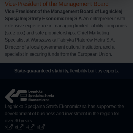
Vice-President of the Management Board
Vice-President of the Management Board of Legnickiej
Specjalnej Strefy Ekonomicznej S.A.
An entrepreneur with
extensive experience in managing limited liability companies
(sp. z o.o.) and sole proprietorships. Chief Marketing
Specialist at Warszawska Fabryka Platerów Hefra S.A.
Director of a local government cultural institution, and a
specialist in securing funds from the European Union.
State-guaranteed stability,
flexibility built by experts.
Legnicka Specjalna Strefa Ekonomiczna has supported the
development of business and investment in the region for
over 30 years.