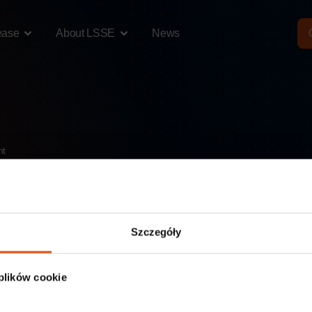
ease
About LSSE
News
nt
fulfillment
providing services for online sales, warehousing, ord
Szczegóły
 plików cookie
ces for online sales, warehousing, order fulfillment and logistic