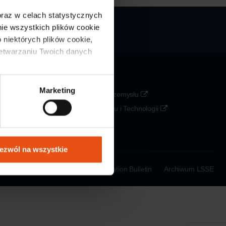
 oraz w celach statystycznych 
e wszystkich plików cookie 
 niektórych plików cookie, 
zetwarzaniu Twoich danych 
Partners
Marketing
Agencja Rozwoju Przemysłu
Ministerstwo Rozwoju i Technologii
PAIH
KOWR
ezwól na wszystkie
a Processing Policy
Public Information Bulletin
Archiwum LSSE