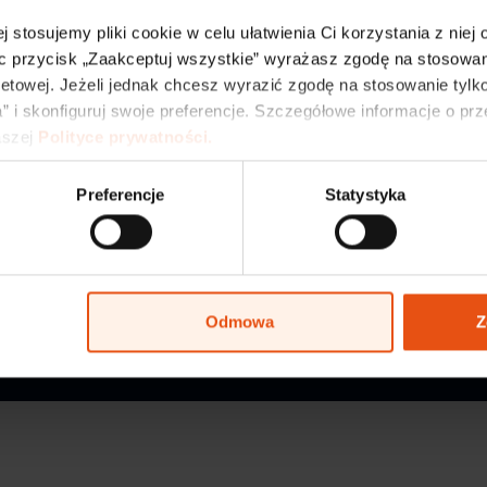
j stosujemy pliki cookie w celu ułatwienia Ci korzystania z niej
c przycisk „Zaakceptuj wszystkie” wyrażasz zgodę na stosowani
State-guaranteed stability,
flexibility built by experts.
netowej. Jeżeli jednak chcesz wyrazić zgodę na stosowanie tylko
” i skonfiguruj swoje preferencje. Szczegółowe informacje o pr
szej 
Polityce prywatności.
vestments
Offerings and Collaboration
Preferencje
Statystyka
port
Conference Centre
Spaces for Lease
for sale
About LSSE
kinia Industrial Park
Odmowa
Z
Privacy Policy
Personal Dat