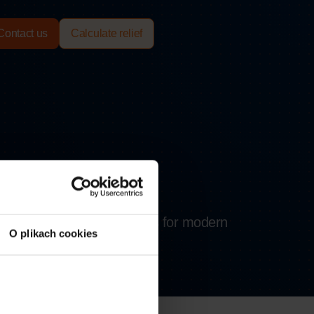
Contact us
Calculate relief
er fulfillment and logistics for modern
O plikach cookies
s for modern commerce.