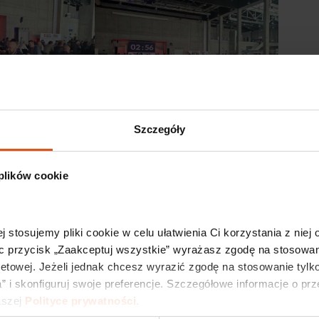
Szczegóły
 plików cookie
j stosujemy pliki cookie w celu ułatwienia Ci korzystania z niej
c przycisk „Zaakceptuj wszystkie” wyrażasz zgodę na stosowani
netowej. Jeżeli jednak chcesz wyrazić zgodę na stosowanie tylko
” i skonfiguruj swoje preferencje. Szczegółowe informacje o pr
szej 
Polityce prywatności.