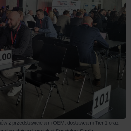
ów z przedstawicielami OEM, dostawcami Tier 1 oraz
pólne stoisko Legnickiej Specjalnej Strefy