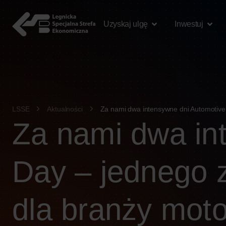
treści
Uzyskaj ulgę
Inwestuj
LSSE
Aktualności
Za nami dwa intensywne dni Automotive
Za nami dwa in
Day – jednego 
dla branży mot