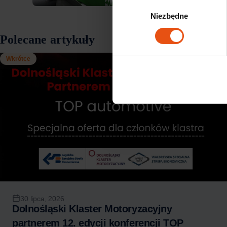
Wybór
Niezbędne
zgody
Polecane artykuły
Wkrótce
30 lipca, 2026
Dolnośląski Klaster Motoryzacyjny
partnerem 12. edycji konferencji TOP