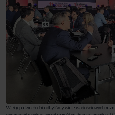
W ciągu dwóch dni odbyliśmy wiele wartościowych rozm
partnerami wspierającymi rozwój sektora automotive. Ws