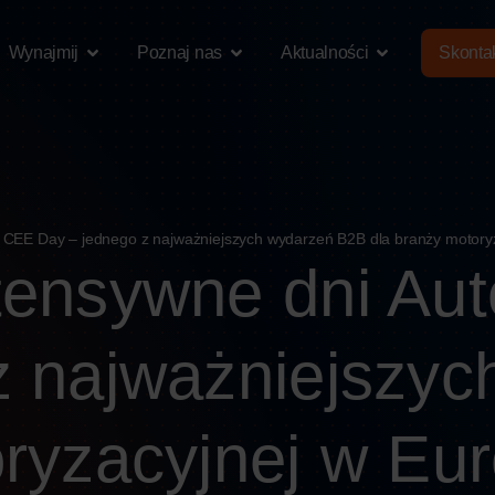
Wynajmij
Poznaj nas
Aktualności
Skontak
 CEE Day – jednego z najważniejszych wydarzeń B2B dla branży motory
tensywne dni Au
z najważniejszy
oryzacyjnej w Eu