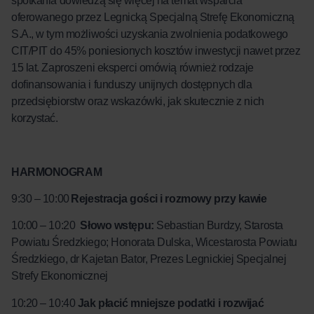
spotkania dowiedzą się więcej na temat wsparcia
oferowanego przez Legnicką Specjalną Strefę Ekonomiczną
S.A., w tym możliwości uzyskania zwolnienia podatkowego
CIT/PIT do 45% poniesionych kosztów inwestycji nawet przez
15 lat. Zaproszeni eksperci omówią również rodzaje
dofinansowania i funduszy unijnych dostępnych dla
przedsiębiorstw oraz wskazówki, jak skutecznie z nich
korzystać.
HARMONOGRAM
9:30 – 10:00
Rejestracja gości i rozmowy przy kawie
10:00 – 10:20
Słowo wstępu:
Sebastian Burdzy,
Starosta
Powiatu Średzkiego; Honorata Dulska, Wicestarosta Powiatu
Średzkiego, dr Kajetan Bator, Prezes Legnickiej Specjalnej
Strefy Ekonomicznej
10:20 – 10:40
Jak płacić mniejsze podatki i rozwijać