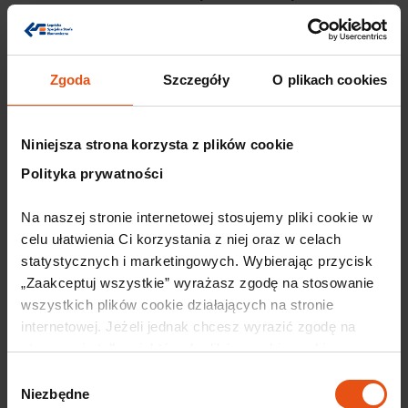
lokalnego biznesu
– Krzysztof Kwiatkowski, Bank
Spółdzielczy w Środzie Śląskiej
12:00 – 12:15
Impuls do rozwoju – wsparcie ze środków
Zgoda
Szczegóły
O plikach cookies
UE w praktyce
– Małgorzata Figura, Małgorzata Baran,
Agencja Rozwoju Regionalnego ARLEG
Niniejsza strona korzysta z plików cookie
12:15
Networking i rozmowy przy kawie
Polityka prywatności
Na naszej stronie internetowej stosujemy pliki cookie w 
Polecane artykuły
celu ułatwienia Ci korzystania z niej oraz w celach 
Wkrótce
statystycznych i marketingowych. Wybierając przycisk 
„Zaakceptuj wszystkie” wyrażasz zgodę na stosowanie 
wszystkich plików cookie działających na stronie 
internetowej. Jeżeli jednak chcesz wyrazić zgodę na 
stosowanie tylko niektórych plików cookie, wybierz 
przycisk „Ustawienia” i skonfiguruj swoje preferencje. 
Wybór
Szczegółowe informacje o przetwarzaniu Twoich danych 
Niezbędne
zgody