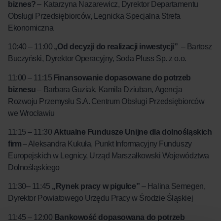
biznes?
– Katarzyna Nazarewicz, Dyrektor Departamentu
Obsługi Przedsiębiorców, Legnicka Specjalna Strefa
Ekonomiczna
10:40 – 11:00
„Od decyzji do realizacji inwestycji”
–
Bartosz
Buczyński, Dyrektor Operacyjny,
Soda Pluss Sp. z o.o.
11:00 – 11:15
Finansowanie dopasowane do potrzeb
biznesu
– Barbara Guziak, Kamila Dziuban, Agencja
Rozwoju Przemysłu S.A. Centrum Obsługi Przedsiębiorców
we Wrocławiu
11:15 – 11:30
Aktualne Fundusze Unijne dla dolnośląskich
firm
– Aleksandra Kukuła, Punkt Informacyjny Funduszy
Europejskich w Legnicy, Urząd Marszałkowski Województwa
Dolnośląskiego
11:30– 11:45
„Rynek pracy w pigułce”
– Halina Semegen,
Dyrektor Powiatowego Urzędu Pracy w Środzie Śląskiej
11:45 – 12:00
Bankowość dopasowana do potrzeb