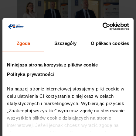
Zgoda
Szczegóły
O plikach cookies
Niniejsza strona korzysta z plików cookie
Polityka prywatności
Na naszej stronie internetowej stosujemy pliki cookie w 
celu ułatwienia Ci korzystania z niej oraz w celach 
statystycznych i marketingowych. Wybierając przycisk 
Polecane artykuły
„Zaakceptuj wszystkie” wyrażasz zgodę na stosowanie 
wszystkich plików cookie działających na stronie 
Wkrótce
internetowej. Jeżeli jednak chcesz wyrazić zgodę na 
stosowanie tylko niektórych plików cookie, wybierz 