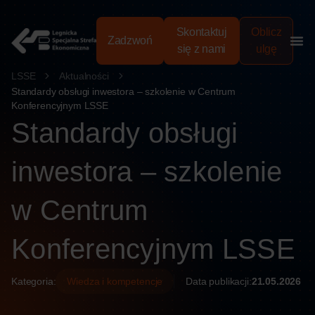
treści
Skontaktuj
Oblicz
Zadzwoń
się z nami
ulgę
LSSE
Aktualności
Standardy obsługi inwestora – szkolenie w Centrum
Konferencyjnym LSSE
Standardy obsługi
inwestora – szkolenie
w Centrum
Konferencyjnym LSSE
Kategoria:
Wiedza i kompetencje
Data publikacji:
21.05.2026