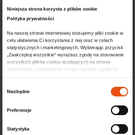
Niniejsza strona korzysta z plików cookie
Polityka prywatności
Na naszej stronie internetowej stosujemy pliki cookie w 
celu ułatwienia Ci korzystania z niej oraz w celach 
statystycznych i marketingowych. Wybierając przycisk 
„Zaakceptuj wszystkie” wyrażasz zgodę na stosowanie 
wszystkich plików cookie działających na stronie 
internetowej. Jeżeli jednak chcesz wyrazić zgodę na 
stosowanie tylko niektórych plików cookie, wybierz 
przycisk „Ustawienia” i skonfiguruj swoje preferencje. 
Wybór
Szczegółowe informacje o przetwarzaniu Twoich danych 
Niezbędne
zgody
Polecane artykuły
osobowych odnajdziesz w naszej 
Polityce prywatności.
Preferencje
Inwestorzy i Decyzje o Wsparciu
Statystyka