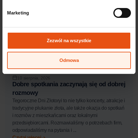
Marketing
Zezwól na wszystkie
Odmowa
10 sierpnia, 2026
Dobre spotkania zaczynają się od dobrej
rozmowy
Tegoroczne Dni Złotoryi to nie tylko koncerty, atrakcje i
tradycyjne płukanie złota, ale także okazja do spotkań
i rozmów z mieszkańcami oraz lokalnymi
przedsiębiorcami. Rozmawialiśmy o potrzebach firm,
odpowiadaliśmy na pytania i ...
Czytaj więcej