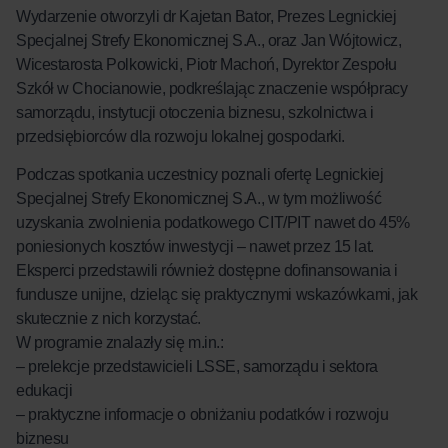
Wydarzenie otworzyli dr Kajetan Bator, Prezes Legnickiej
Specjalnej Strefy Ekonomicznej S.A., oraz Jan Wójtowicz,
Wicestarosta Polkowicki, Piotr Machoń, Dyrektor Zespołu
Szkół w Chocianowie, podkreślając znaczenie współpracy
samorządu, instytucji otoczenia biznesu, szkolnictwa i
przedsiębiorców dla rozwoju lokalnej gospodarki.
Podczas spotkania uczestnicy poznali ofertę Legnickiej
Specjalnej Strefy Ekonomicznej S.A., w tym możliwość
uzyskania zwolnienia podatkowego CIT/PIT nawet do 45%
poniesionych kosztów inwestycji – nawet przez 15 lat.
Eksperci przedstawili również dostępne dofinansowania i
fundusze unijne, dzieląc się praktycznymi wskazówkami, jak
skutecznie z nich korzystać.
W programie znalazły się m.in.:
– prelekcje przedstawicieli LSSE, samorządu i sektora
edukacji
– praktyczne informacje o obniżaniu podatków i rozwoju
biznesu