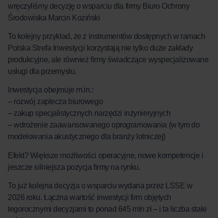
wręczyliśmy decyzję o wsparciu dla firmy Biuro Ochrony
Środowiska Marcin Koziński
To kolejny przykład, że z instrumentów dostępnych w ramach
Polska Strefa Inwestycji korzystają nie tylko duże zakłady
produkcyjne, ale również firmy świadczące wyspecjalizowane
usługi dla przemysłu.
Inwestycja obejmuje m.in.:
– rozwój zaplecza biurowego
– zakup specjalistycznych narzędzi inżynieryjnych
– wdrożenie zaawansowanego oprogramowania (w tym do
modelowania akustycznego dla branży lotniczej)
Efekt? Większe możliwości operacyjne, nowe kompetencje i
jeszcze silniejsza pozycja firmy na rynku.
To już kolejna decyzja o wsparciu wydana przez LSSE w
2026 roku. Łączna wartość inwestycji firm objętych
tegorocznymi decyzjami to ponad 645 mln zł – i ta liczba stale