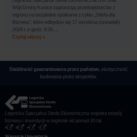
Legnicka Specjalna Strefa Ekonomiczna S.A. oraz
Wójt Gminy Kunice zapraszają przedsiębiorców z
regionu na bezpłatne spotkanie z cyklu „Strefa dla
Biznesu”, które odbędzie się 17 września (czwartek)
2026 r. o godz. 9:30, ...
Czytaj więcej
Stabilność gwarantowana przez państwo,
elastyczność
budowana przez ekspertów.
Legnicka Specjalna Strefa Ekonomiczna wspiera rozwój
biznesu i inwestycji w regionie od ponad 30 lat.
Wsparcie i inwestycje