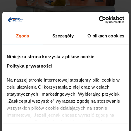
Zgoda
Szczegóły
O plikach cookies
Niniejsza strona korzysta z plików cookie
Polityka prywatności
Na naszej stronie internetowej stosujemy pliki cookie w 
celu ułatwienia Ci korzystania z niej oraz w celach 
Polecane artykuły
statystycznych i marketingowych. Wybierając przycisk 
„Zaakceptuj wszystkie” wyrażasz zgodę na stosowanie 
Wkrótce
wszystkich plików cookie działających na stronie 
internetowej. Jeżeli jednak chcesz wyrazić zgodę na 
stosowanie tylko niektórych plików cookie, wybierz 
przycisk „Ustawienia” i skonfiguruj swoje preferencje. 
Wybór