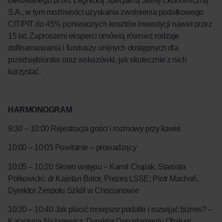
oferowanego przez Legnicką Specjalną Strefę Ekonomiczną
S.A., w tym możliwości uzyskania zwolnienia podatkowego
CIT/PIT do 45% poniesionych kosztów inwestycji nawet przez
15 lat. Zaproszeni eksperci omówią również rodzaje
dofinansowania i funduszy unijnych dostępnych dla
przedsiębiorstw oraz wskazówki, jak skutecznie z nich
korzystać.
HARMONOGRAM
9:30 – 10:00 Rejestracja gości i rozmowy przy kawie
10:00 – 10:05 Powitanie – prowadzący
10:05 – 10:20
Słowo wstępu –
Kamil Ciupak, Starosta
Polkowicki; dr Kajetan Bator, Prezes LSSE; Piotr Machoń,
Dyrektor Zespołu Szkół w Chocianowie
10:20 – 10:40
Jak płacić mniejsze podatki i rozwijać biznes?
–
Katarzyna Nazarewicz, Dyrektor Departamentu Obsługi