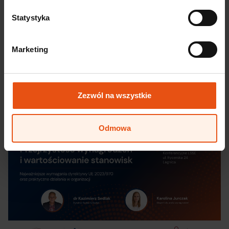
automotive 2026
Statystyka
TOP automotive od lat należy do najważniejszych
wydarzeń branży automotive w Polsce – to miejsce
spotkań liderów rynku, producentów, dostawców,
Marketing
ekspertów jakości, zakupów, produkcji i rozwoju
biznesu. Konferencja stanowi wyjątkową przestrzeń
do ...
Czytaj więcej
Zezwól na wszystkie
Odmowa
Wkrótce