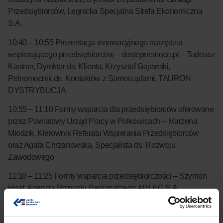
Przedsiębiorców, Legnicka Specjalna Strefa Ekonomiczna
S.A.
10:40 – 10:55
Prezentacja innowacyjnego narzędzia
wspierającego przedsiębiorców – dostepnemoce.pl
– Tadeusz
Kastner, Dyrektor ds. Klienta, Krzysztof Gajewski,
Pełnomocnik ds. Kontaktów z Samorządami, TAURON
DYSTRYBUCJA
10:55 – 11:10
Formy wsparcia dla przedsiębiorców oferowane
przez Powiatowy Urząd Pracy w Polkowicach
– Marzena
Młodzik, Kierownik Referatu Wspierania Przedsiębiorców
oraz Agata Chrzanowska, Specjalista ds. Rozwoju
Zawodowego
11:10 – 11:25
Formy wsparcia przedsiębiorczości
– Szymon
Hnat, Agencja Rozwoju Regionalnego ARLEG S.A.
11:25 – 11:40
Stowarzyszenie Lokalna Grupa Działania
Wrzosowa Kraina
– gdzie biznes spotyka trzeci sektor
–