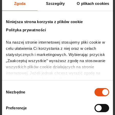
Zgoda
Szczegóły
O plikach cookies
Barbara Sulma, Prezes Zarządu LGD Wrzosowa Kraina
11:40 Networking i rozmowy przy kawie
Niniejsza strona korzysta z plików cookie
Polecane artykuły
Polityka prywatności
Wkrótce
Na naszej stronie internetowej stosujemy pliki cookie w 
celu ułatwienia Ci korzystania z niej oraz w celach 
statystycznych i marketingowych. Wybierając przycisk 
„Zaakceptuj wszystkie” wyrażasz zgodę na stosowanie 
wszystkich plików cookie działających na stronie 
internetowej. Jeżeli jednak chcesz wyrazić zgodę na 
stosowanie tylko niektórych plików cookie, wybierz 
przycisk „Ustawienia” i skonfiguruj swoje preferencje. 
Wybór
Szczegółowe informacje o przetwarzaniu Twoich danych 
Niezbędne
zgody
osobowych odnajdziesz w naszej 
Polityce prywatności.
30 lipca, 2026
Dolnośląski Klaster Motoryzacyjny
Preferencje
partnerem 12. edycji konferencji TOP