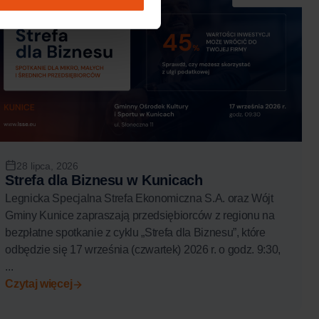
28 lipca, 2026
Strefa dla Biznesu w Kunicach
Legnicka Specjalna Strefa Ekonomiczna S.A. oraz Wójt
Gminy Kunice zapraszają przedsiębiorców z regionu na
bezpłatne spotkanie z cyklu „Strefa dla Biznesu”, które
odbędzie się 17 września (czwartek) 2026 r. o godz. 9:30,
...
Czytaj więcej