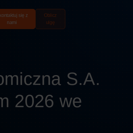
ontaktuj się z
Oblicz
nami
ulgę
omiczna S.A.
um 2026 we