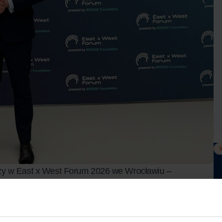
czy w East x West Forum 2026 we Wrocławiu –
 decydentów.
, aktywnie włączając się w dyskusje o kierunkach rozwoju