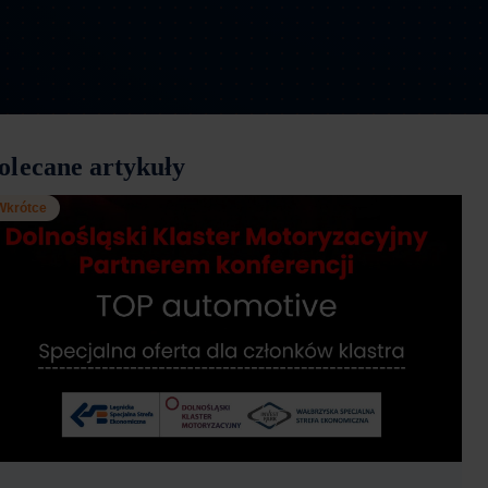
olecane artykuły
Wkrótce