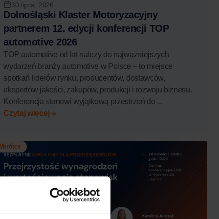
30 lipca, 2026
Dolnośląski Klaster Motoryzacyjny
partnerem 12. edycji konferencji TOP
automotive 2026
TOP automotive od lat należy do najważniejszych
wydarzeń branży automotive w Polsce – to miejsce
spotkań liderów rynku, producentów, dostawców,
ekspertów jakości, zakupów, produkcji i rozwoju biznesu.
Konferencja stanowi wyjątkową przestrzeń do ...
Czytaj więcej
Wkrótce