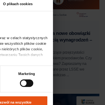
O plikach cookies
30 lipca, 2026
Przygotuj swoją firmę na nowe obowiązki
 oraz w celach statystycznych 
związane z przejrzystością wynagrodzeń –
e wszystkich plików cookie 
bezpłatne szkolenie
 niektórych plików cookie, 
Już wkrótce nowe przepisy dotyczące przejrzystości
zetwarzaniu Twoich danych 
wynagrodzeń staną się obowiązkiem pracodawców. Czy
Twoja organizacja jest na to gotowa? Zapraszamy na
praktyczne warsztaty organizowane przez LSSE we
Marketing
współpracy z Sedlak & Sedlak, podczas ...
Czytaj więcej
Wkrótce
ezwól na wszystkie