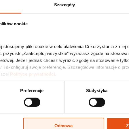
Szczegóły
rozmowa o najważniejszych wyzwaniach i przyszłości
 plików cookie
 układzie geopolitycznym,
dronowej” jako impuls dla przemysłu,
j stosujemy pliki cookie w celu ułatwienia Ci korzystania z niej
czne jako fundament konkurencyjności gospodarki,
c przycisk „Zaakceptuj wszystkie” wyrażasz zgodę na stosowani
aplecze technologiczne,
netowej. Jeżeli jednak chcesz wyrazić zgodę na stosowanie tylko
wie nowoczesnej gospodarki.
” i skonfiguruj swoje preferencje. Szczegółowe informacje o pr
szej 
Polityce prywatności.
raz Katarzyna Nazarewicz, dyrektor Departamentu
Preferencje
Statystyka
ch narzędziach wsparcia dla firm – w tym
 zwiększają potencjał inwestycyjny przedsiębiorstw oraz
Odmowa
Z