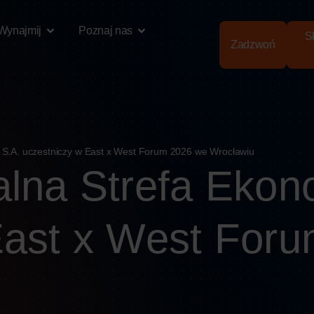
Wynajmij
Poznaj nas
Sk
Zadzwoń
 S.A. uczestniczy w East x West Forum 2026 we Wrocławiu
alna Strefa Ekon
East x West For