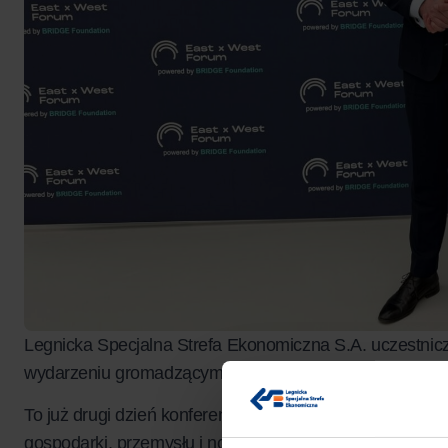
Legnicka Specjalna Strefa Ekonomiczna S.A. uczestni
wydarzeniu gromadzącym liderów biznesu, ekspertów i
To już drugi dzień konferencji, w której bierzemy udział
gospodarki, przemysłu i nowych technologii.