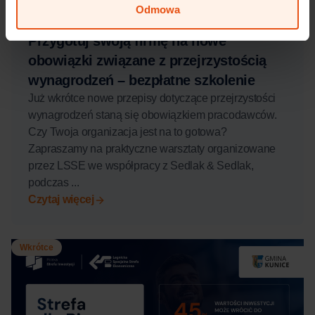
Odmowa
30 lipca, 2026
Przygotuj swoją firmę na nowe
obowiązki związane z przejrzystością
wynagrodzeń – bezpłatne szkolenie
Już wkrótce nowe przepisy dotyczące przejrzystości
wynagrodzeń staną się obowiązkiem pracodawców.
Czy Twoja organizacja jest na to gotowa?
Zapraszamy na praktyczne warsztaty organizowane
przez LSSE we współpracy z Sedlak & Sedlak,
podczas ...
Czytaj więcej
Wkrótce