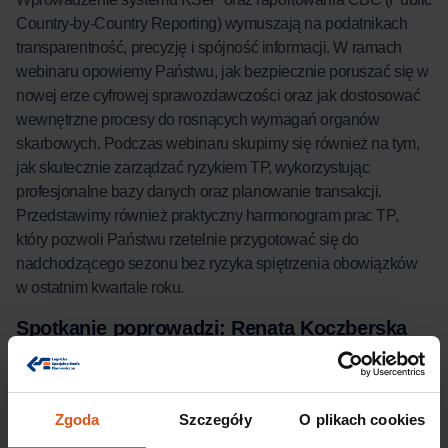
Country-by-Country Reporting) wymuszają na podatnikach
transparentność, precyzję i spójność informacji. W ramach
webinaru opowiemy Państwu, jak bezpiecznie poruszać się w
nowej erze cyfrowej sprawozdawczości oraz jak dostosować
wewnętrzne procesy do rosnących wymagań organów
skarbowych. Podczas webinaru skupimy się również na tym,
jak skutecznie zarządzać ryzykiem TP, wykorzystując
profesjonalne bazy danych oraz planowanie transakcji.
Przedstawimy również praktyczny harmonogram prac TP,
który pozwoli Państwu rzetelnie przygotować się do
nadchodzącego sezonu bez ryzyka spiętrzenia obowiązków
w ostatnim kwartale roku.
Spotkanie poprowadzi: Renata Koczberska
Prowadzi webinary i zapewnia wsparcie zespołowi doradców
podatkowych w projektach związanych z tematyką cen
transferowych.
Zgoda
Szczegóły
O plikach cookies