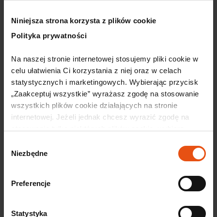
Polecane artykuły
Niniejsza strona korzysta z plików cookie
Wkrótce
Polityka prywatności
Na naszej stronie internetowej stosujemy pliki cookie w 
celu ułatwienia Ci korzystania z niej oraz w celach 
statystycznych i marketingowych. Wybierając przycisk 
„Zaakceptuj wszystkie” wyrażasz zgodę na stosowanie 
wszystkich plików cookie działających na stronie 
internetowej. Jeżeli jednak chcesz wyrazić zgodę na 
stosowanie tylko niektórych plików cookie, wybierz 
przycisk „Ustawienia” i skonfiguruj swoje preferencje. 
Wybór
30 lipca, 2026
Szczegółowe informacje o przetwarzaniu Twoich danych 
Niezbędne
zgody
Dolnośląski Klaster Motoryzacyjny
osobowych odnajdziesz w naszej 
Polityce prywatności.
partnerem 12. edycji konferencji TOP
automotive 2026
Preferencje
TOP automotive od lat należy do najważniejszych
wydarzeń branży automotive w Polsce – to miejsce
Statystyka