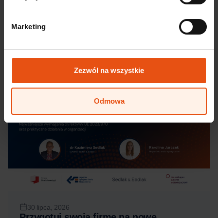
spotkań liderów rynku, producentów, dostawców,
ekspertów jakości, zakupów, produkcji i rozwoju
biznesu. Konferencja stanowi wyjątkową przestrzeń
Marketing
do ...
Czytaj więcej
Zezwól na wszystkie
Wkrótce
Odmowa
30 lipca, 2026
Przygotuj swoją firmę na nowe