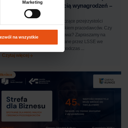
Marketing
związane z przejrzystością wynagrodzeń –
bezpłatne szkolenie
Już wkrótce nowe przepisy dotyczące przejrzystości
wynagrodzeń staną się obowiązkiem pracodawców. Czy
Twoja organizacja jest na to gotowa? Zapraszamy na
ezwól na wszystkie
praktyczne warsztaty organizowane przez LSSE we
współpracy z Sedlak & Sedlak, podczas ...
Czytaj więcej
Wkrótce