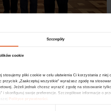
Szczegóły
podsumowujących inwestycje realizowane w Polsce przy
le także ważna przestrzeń dialogu między biznesem,
 plików cookie
odarczego i publicznego. Galę otworzyły wystąpienia:
j stosujemy pliki cookie w celu ułatwienia Ci korzystania z niej
c przycisk „Zaakceptuj wszystkie” wyrażasz zgodę na stosowani
netowej. Jeżeli jednak chcesz wyrazić zgodę na stosowanie tylko
” i skonfiguruj swoje preferencje. Szczegółowe informacje o pr
szej 
Polityce prywatności.
chnologii: