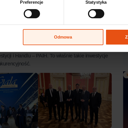
Preferencje
Statystyka
 kierunków inwestycyjnych w Europie”, a najlepszym
 i instytucji, które w szczególny sposób przyczyniły się
iczną reprezentował Zarząd:
Odmowa
Z
stycji i Handlu – PAIH
. To właśnie takie inwestycje
nkurencyjność.