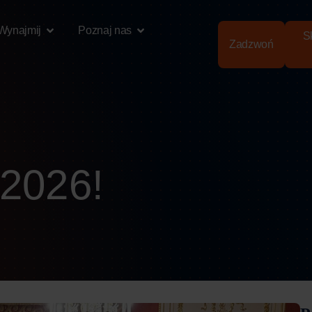
Wynajmij
Poznaj nas
Sk
Zadzwoń
 2026!