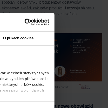
spotkań liderów rynku, producentów, dostawców,
ekspertów jakości, zakupów, produkcji i rozwoju biznesu.
Konferencja stanowi wyjątkową przestrzeń do ...
Czytaj więcej
Wkrótce
O plikach cookies
 oraz w celach statystycznych 
e wszystkich plików cookie 
 niektórych plików cookie, 
zetwarzaniu Twoich danych 
30 lipca, 2026
Przygotuj swoją firmę na nowe obowiązki