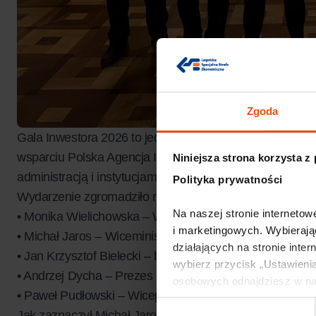
Zgoda
Gala Inwestora 2026 to jedno z kluczowych wydarzeń 
wsparciu
Polska Agencja Inwestycji i Handlu – PAIH
– a
Niniejsza strona korzysta z
administracją i instytucjami rozwoju.
Polityka prywatności
Wydarzenie zgromadziło najważniejsze osoby życia gosp
Na naszej stronie internetowe
• Monika Wielichowska – Wicemarszałek Sejmu
i marketingowych. Wybierają
• Michał Jaros – Wiceminister Rozwoju i Technologii
działających na stronie inter
• Jan Krzysztof Bielecki – były Premier RP
wybierz przycisk „Ustawienia
• Andrzej Dycha – Prezes PAIH
osobowych odnajdziesz w na
• Paweł Pudłowski – Wiceprezes PAIH
Wybór
Jak zaznaczył Michał Jaros – Wiceminister Rozwoju i Te