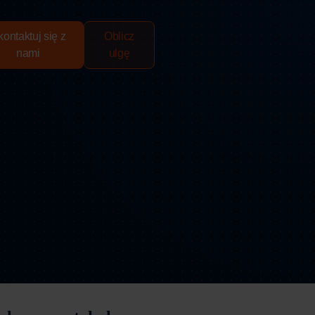
ontaktuj się z
Oblicz
nami
ulgę