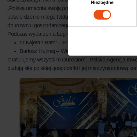
Niezbędne
zgody
„Polska umacnia swoją pozycję jako jeden z kluczowych
potwierdzeniem tego faktu były wręczone nagrody dla firm
do rozwoju gospodarczego i promocji Polski.
Podczas wydarzenia Legnicką Specjalną Strefę Ekonom
dr Kajetan Bator – Prezes Zarządu
Bartosz Hejmej – Wiceprezes Zarządu
Gratulujemy wszystkim laureatom:
Polska Agencja Inwe
budują siłę polskiej gospodarki i jej międzynarodową ko