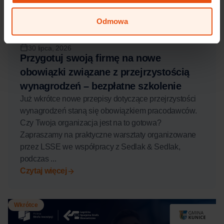
Odmowa
30 lipca, 2026
Przygotuj swoją firmę na nowe
obowiązki związane z przejrzystością
wynagrodzeń – bezpłatne szkolenie
Już wkrótce nowe przepisy dotyczące przejrzystości
wynagrodzeń staną się obowiązkiem pracodawców.
Czy Twoja organizacja jest na to gotowa?
Zapraszamy na praktyczne warsztaty organizowane
przez LSSE we współpracy z Sedlak & Sedlak,
podczas ...
Czytaj więcej
Wkrótce