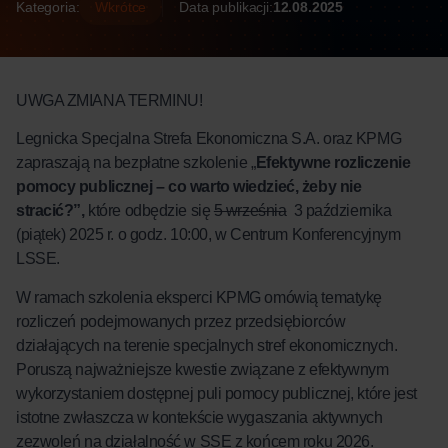
Kategoria:
Wkrótce
Data publikacji:
12.08.2025
UWGA ZMIANA TERMINU!
Legnicka Specjalna Strefa Ekonomiczna S.A. oraz
KPMG
zapraszają na bezpłatne szkolenie „
Efektywne rozliczenie
pomocy publicznej – co warto wiedzieć, żeby nie
stracić?”,
które odbędzie się
5 września
3 października
(piątek) 2025 r. o godz. 10:00, w Centrum Konferencyjnym
LSSE.
W ramach szkolenia eksperci KPMG omówią tematykę
rozliczeń podejmowanych przez przedsiębiorców
działających na terenie specjalnych stref ekonomicznych.
Poruszą najważniejsze kwestie związane z efektywnym
wykorzystaniem dostępnej puli pomocy publicznej, które jest
istotne zwłaszcza w kontekście wygaszania aktywnych
zezwoleń na działalność w SSE z końcem roku 2026.