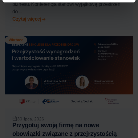
biznesu. Konferencja stanowi wyjątkową przestrzeń
do ...
Czytaj więcej
Wkrótce
30 lipca, 2026
Przygotuj swoją firmę na nowe
obowiązki związane z przejrzystością