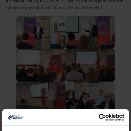
Już wkrótce kolejne szkolenie – więcej informacji niebawem!
Zachęcamy do śledzenia naszych social mediów!