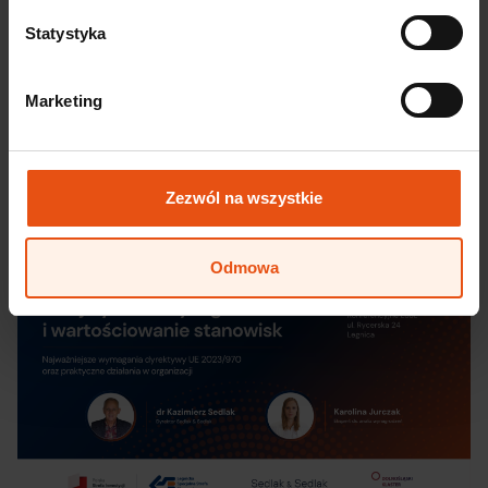
automotive 2026
Statystyka
TOP automotive od lat należy do najważniejszych
wydarzeń branży automotive w Polsce – to miejsce
spotkań liderów rynku, producentów, dostawców,
Marketing
ekspertów jakości, zakupów, produkcji i rozwoju
biznesu. Konferencja stanowi wyjątkową przestrzeń
do ...
Czytaj więcej
Zezwól na wszystkie
Odmowa
Wkrótce