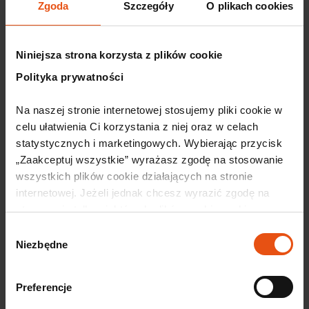
Zgoda
Szczegóły
O plikach cookies
Niniejsza strona korzysta z plików cookie
Polecane artykuły
Polityka prywatności
Wkrótce
Na naszej stronie internetowej stosujemy pliki cookie w 
celu ułatwienia Ci korzystania z niej oraz w celach 
statystycznych i marketingowych. Wybierając przycisk 
„Zaakceptuj wszystkie” wyrażasz zgodę na stosowanie 
wszystkich plików cookie działających na stronie 
internetowej. Jeżeli jednak chcesz wyrazić zgodę na 
stosowanie tylko niektórych plików cookie, wybierz 
przycisk „Ustawienia” i skonfiguruj swoje preferencje. 
Wybór
Szczegółowe informacje o przetwarzaniu Twoich danych 
Niezbędne
zgody
osobowych odnajdziesz w naszej 
Polityce prywatności.
30 lipca, 2026
Dolnośląski Klaster Motoryzacyjny
Preferencje
partnerem 12. edycji konferencji TOP