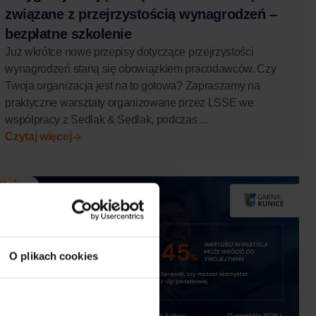
związane z przejrzystością wynagrodzeń –
bezpłatne szkolenie
Już wkrótce nowe przepisy dotyczące przejrzystości
wynagrodzeń staną się obowiązkiem pracodawców. Czy
Twoja organizacja jest na to gotowa? Zapraszamy na
praktyczne warsztaty organizowane przez LSSE we
współpracy z Sedlak & Sedlak, podczas ...
Czytaj więcej
Wkrótce
O plikach cookies