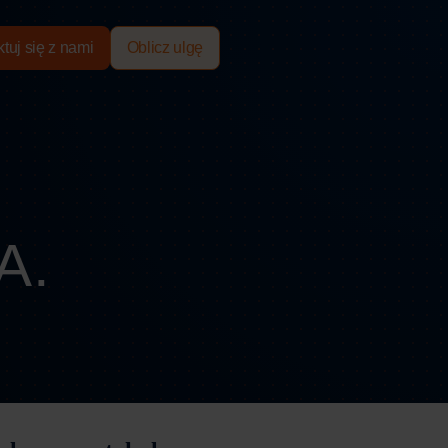
tuj się z nami
Oblicz ulgę
A.