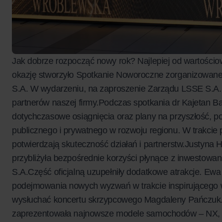
Jak dobrze rozpocząć nowy rok? Najlepiej od wartości
okazję stworzyło Spotkanie Noworoczne zorganizowan
S.A. W wydarzeniu, na zaproszenie Zarządu LSSE S.A., u
partnerów naszej firmy.Podczas spotkania dr Kajetan B
dotychczasowe osiągnięcia oraz plany na przyszłość, po
publicznego i prywatnego w rozwoju regionu. W trakcie 
potwierdzają skuteczność działań i partnerstw.Justyna 
przybliżyła bezpośrednie korzyści płynące z inwestowan
S.A.Część oficjalną uzupełniły dodatkowe atrakcje. Ewa
podejmowania nowych wyzwań w trakcie inspirującego w
wysłuchać koncertu skrzypcowego Magdaleny Pańczuk. 
zaprezentowała najnowsze modele samochodów – NX, ES