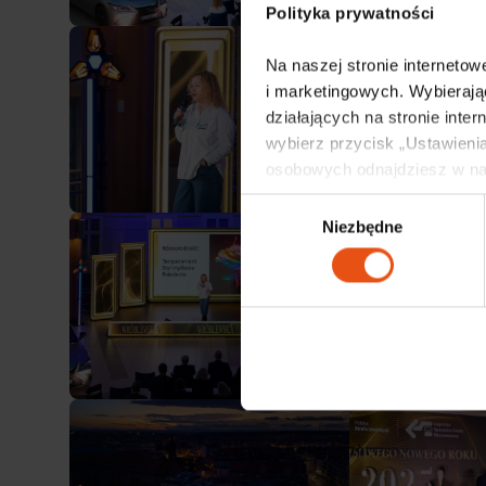
Polityka prywatności
Na naszej stronie internetowe
i marketingowych. Wybierają
działających na stronie inter
wybierz przycisk „Ustawienia
osobowych odnajdziesz w na
Wybór
Niezbędne
zgody