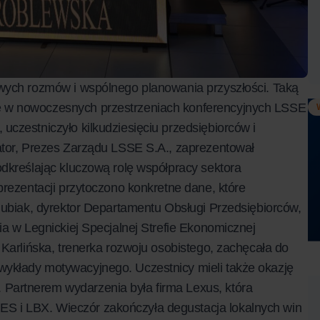
owych rozmów i wspólnego planowania przyszłości. Taką
e w nowoczesnych przestrzeniach konferencyjnych LSSE
czestniczyło kilkudziesięciu przedsiębiorców i
ator, Prezes Zarządu LSSE S.A., zaprezentował
dkreślając kluczową rolę współpracy sektora
prezentacji przytoczono konkretne dane, które
Hubiak, dyrektor Departamentu Obsługi Przedsiębiorców,
ia w Legnickiej Specjalnej Strefie Ekonomicznej
 Karlińska, trenerka rozwoju osobistego, zachęcała do
ykłady motywacyjnego. Uczestnicy mieli także okazję
Partnerem wydarzenia była firma Lexus, która
 i LBX. Wieczór zakończyła degustacja lokalnych win