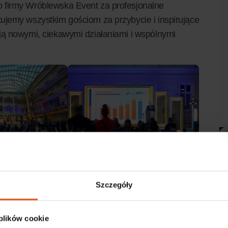
 firmy Wróblewska Event za profesjonalne
jemy wszystkim gościom za przybycie i inspirujące
ją nowymi, ciekawymi działaniami i wspólnymi
Szczegóły
 plików cookie