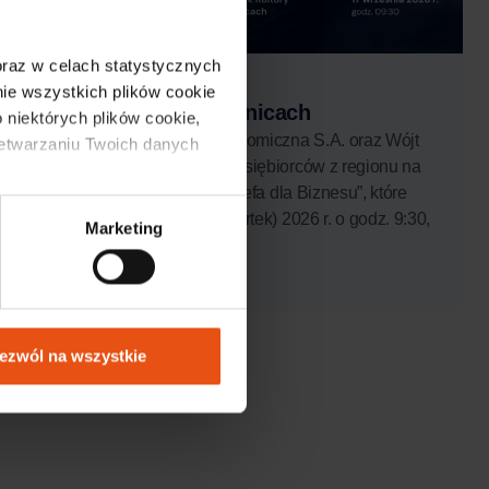
 oraz w celach statystycznych 
28 lipca, 2026
e wszystkich plików cookie 
Strefa dla Biznesu w Kunicach
 niektórych plików cookie, 
Legnicka Specjalna Strefa Ekonomiczna S.A. oraz Wójt
zetwarzaniu Twoich danych 
Gminy Kunice zapraszają przedsiębiorców z regionu na
bezpłatne spotkanie z cyklu „Strefa dla Biznesu”, które
odbędzie się 17 września (czwartek) 2026 r. o godz. 9:30,
Marketing
...
Czytaj więcej
ezwól na wszystkie