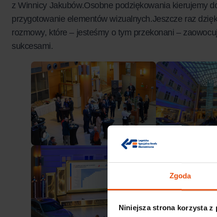
z Winnicy Jakubów.Osobne podziękowania kierujemy do
przygotowanie elementów wizualnych.Jeszcze raz dzięku
rozmowy, które – jesteśmy o tym przekonani – zaowocu
sukcesami.
Zgoda
Niniejsza strona korzysta z