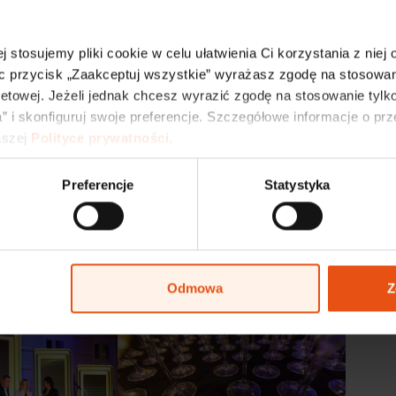
j stosujemy pliki cookie w celu ułatwienia Ci korzystania z niej
c przycisk „Zaakceptuj wszystkie” wyrażasz zgodę na stosowani
netowej. Jeżeli jednak chcesz wyrazić zgodę na stosowanie tylko
” i skonfiguruj swoje preferencje. Szczegółowe informacje o pr
szej 
Polityce prywatności.
Preferencje
Statystyka
Odmowa
Z