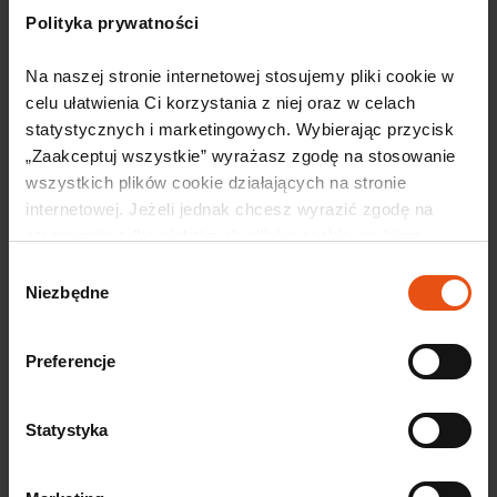
Polityka prywatności
Na naszej stronie internetowej stosujemy pliki cookie w 
celu ułatwienia Ci korzystania z niej oraz w celach 
statystycznych i marketingowych. Wybierając przycisk 
„Zaakceptuj wszystkie” wyrażasz zgodę na stosowanie 
wszystkich plików cookie działających na stronie 
internetowej. Jeżeli jednak chcesz wyrazić zgodę na 
30 lipca, 2026
stosowanie tylko niektórych plików cookie, wybierz 
Dolnośląski Klaster Motoryzacyjny
przycisk „Ustawienia” i skonfiguruj swoje preferencje. 
Wybór
partnerem 12. edycji konferencji TOP
Szczegółowe informacje o przetwarzaniu Twoich danych 
Niezbędne
zgody
automotive 2026
osobowych odnajdziesz w naszej 
Polityce prywatności.
TOP automotive od lat należy do najważniejszych
wydarzeń branży automotive w Polsce – to miejsce
Preferencje
spotkań liderów rynku, producentów, dostawców,
ekspertów jakości, zakupów, produkcji i rozwoju
Statystyka
biznesu. Konferencja stanowi wyjątkową przestrzeń
do ...
Czytaj więcej