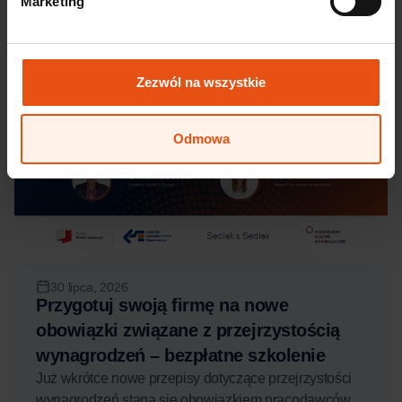
Marketing
Wkrótce
Zezwól na wszystkie
Odmowa
30 lipca, 2026
Przygotuj swoją firmę na nowe
obowiązki związane z przejrzystością
wynagrodzeń – bezpłatne szkolenie
Już wkrótce nowe przepisy dotyczące przejrzystości
wynagrodzeń staną się obowiązkiem pracodawców.