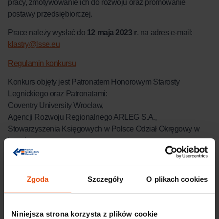
pracy, zmotywowanie ich do rozwoju oraz promowanie
postawy przedsiębiorczej.
Prace należy wysłać do
12 maja 2023 r
. na adres e-mail:
klastry@lsse.eu
Regulamin konkursu
Konkurs objęty jest Patronatem Honorowym Starosty
Legnickiego oraz Patronatami:
Coventry University Wrocław,
Agencji Rozwoju Regionalnego ARLEG S.A.,
Stowarzyszenia Księgowych w Polsce Odział Okręgowy w
Legnicy,
Agencji Rozwoju Aglomeracji Wrocławskiej S.A.
Polecane artykuły
Zgoda
Szczegóły
O plikach cookies
Wkrótce
Niniejsza strona korzysta z plików cookie