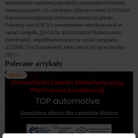
wzmocnienia współpracy pomiędzy europejskimi klastrami
motoryzacyjnymi i ich członkami. Głównym celem EACN jest
wsparcie europejskiego przemysłu motoryzacyjnego.
Partnerzy sieci EACN z powodzeniem współpracowali w
ramach projektu „EACN for Joint Industrial Modernization
Investments”, współfinansowanym w ramach programu
„COSME” Unii Europejskiej, który zakończył się w styczniu
2021 r.
Polecane artykuły
Wkrótce