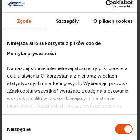
30 lipca, 2026
Dolnośląski Klaster Motoryzacyjny
Zgoda
Szczegóły
O plikach cookies
partnerem 12. edycji konferencji TOP
automotive 2026
Niniejsza strona korzysta z plików cookie
TOP automotive od lat należy do najważniejszych
Polityka prywatności
wydarzeń branży automotive w Polsce – to miejsce
spotkań liderów rynku, producentów, dostawców,
Na naszej stronie internetowej stosujemy pliki cookie w 
ekspertów jakości, zakupów, produkcji i rozwoju
celu ułatwienia Ci korzystania z niej oraz w celach 
biznesu. Konferencja stanowi wyjątkową przestrzeń
statystycznych i marketingowych. Wybierając przycisk 
do ...
„Zaakceptuj wszystkie” wyrażasz zgodę na stosowanie 
Czytaj więcej
wszystkich plików cookie działających na stronie 
internetowej. Jeżeli jednak chcesz wyrazić zgodę na 
stosowanie tylko niektórych plików cookie, wybierz 
Wkrótce
przycisk „Ustawienia” i skonfiguruj swoje preferencje. 
Wybór
Szczegółowe informacje o przetwarzaniu Twoich danych 
Niezbędne
zgody
osobowych odnajdziesz w naszej 
Polityce prywatności.