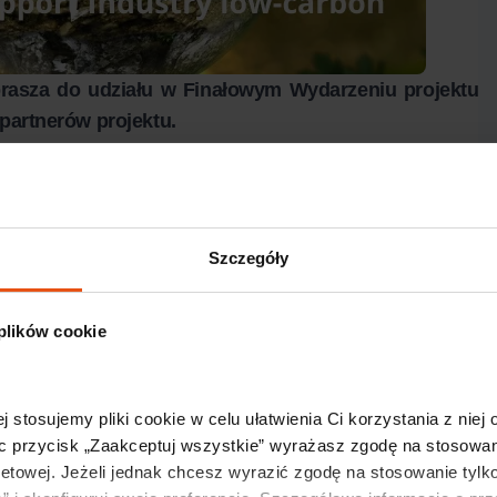
asza do udziału w Finałowym Wydarzeniu projektu
partnerów projektu.
 bardziej ekologiczną i zrównoważoną gospodarkę jest
 Energetycznych Partnerów z Austrii, Chorwacji, Czech-
Szczegóły
 Innowacyjne Instrumenty Finansowe oraz optymalizację
mysłu na gospodarkę niskoemisyjną.
 plików cookie
z doświadczeń Partnerów podczas realizacji projektu,
nymi w ramach projektu oraz do uzyskania informacji na
 Interreg EUROPE 2021-27 w odniesieniu do zagadnień
j stosujemy pliki cookie w celu ułatwienia Ci korzystania z niej
c przycisk „Zaakceptuj wszystkie” wyrażasz zgodę na stosowani
netowej. Jeżeli jednak chcesz wyrazić zgodę na stosowanie tylko
środa) od godziny 9.30 do 12.00
, zgodnie z załączoną