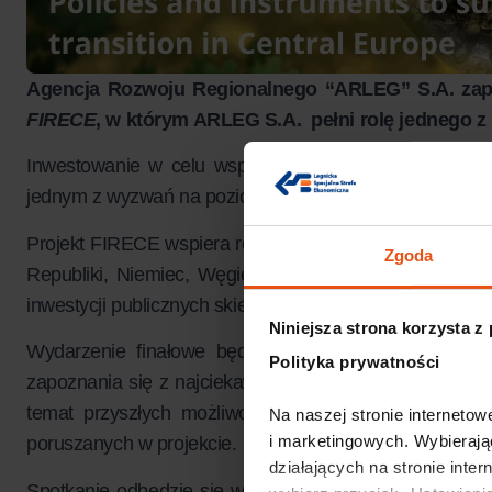
Agencja Rozwoju Regionalnego “ARLEG” S.A. zapr
FIRECE
, w którym ARLEG S.A. pełni rolę jednego z 
Inwestowanie w celu wsparcia przejścia przemysłu na
jednym z wyzwań na poziomie światowym.
Projekt FIRECE wspiera realizację Regionalnych Planów
Zgoda
Republiki, Niemiec, Węgier, Włoch i Polski, promując
inwestycji publicznych skierowanych na przejście prze
Niniejsza strona korzysta z
Wydarzenie finałowe będzie okazją do skorzystania 
Polityka prywatności
zapoznania się z najciekawszymi rezultatami opracowa
temat przyszłych możliwości, jakie niesie ze sobą
Na naszej stronie internetowe
i marketingowych. Wybierają
poruszanych w projekcie.
działających na stronie inter
Spotkanie odbędzie się w dniu
16 września 2020 r. (