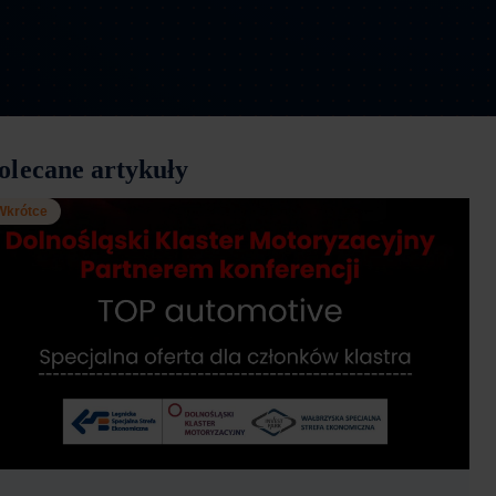
olecane artykuły
Wkrótce