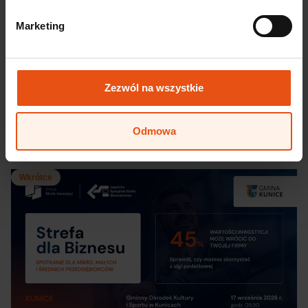
wynagrodzeń – bezpłatne szkolenie
Marketing
Już wkrótce nowe przepisy dotyczące przejrzystości
wynagrodzeń staną się obowiązkiem pracodawców.
Czy Twoja organizacja jest na to gotowa?
Zapraszamy na praktyczne warsztaty organizowane
Zezwól na wszystkie
przez LSSE we współpracy z Sedlak & Sedlak,
podczas ...
Czytaj więcej
Odmowa
Wkrótce