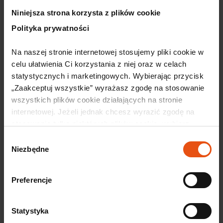
biznesu. Konferencja stanowi wyjątkową przestrzeń
Niniejsza strona korzysta z plików cookie
do ...
Polityka prywatności
Czytaj więcej
Na naszej stronie internetowej stosujemy pliki cookie w 
celu ułatwienia Ci korzystania z niej oraz w celach 
Wkrótce
statystycznych i marketingowych. Wybierając przycisk 
„Zaakceptuj wszystkie” wyrażasz zgodę na stosowanie 
wszystkich plików cookie działających na stronie 
internetowej. Jeżeli jednak chcesz wyrazić zgodę na 
stosowanie tylko niektórych plików cookie, wybierz 
przycisk „Ustawienia” i skonfiguruj swoje preferencje. 
Wybór
Szczegółowe informacje o przetwarzaniu Twoich danych 
Niezbędne
zgody
osobowych odnajdziesz w naszej 
Polityce prywatności.
Preferencje
30 lipca, 2026
Przygotuj swoją firmę na nowe
Statystyka
obowiązki związane z przejrzystością