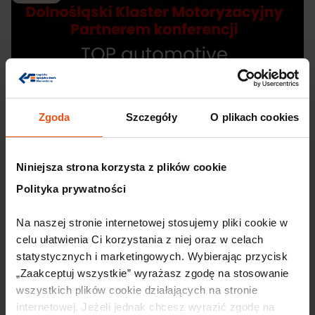
Zgoda
Szczegóły
O plikach cookies
Niniejsza strona korzysta z plików cookie
30 lipca, 2026
Dolnośląski Klaster Motoryzacyjny
Polityka prywatności
partnerem 12. edycji konferencji TOP
Na naszej stronie internetowej stosujemy pliki cookie w 
automotive 2026
celu ułatwienia Ci korzystania z niej oraz w celach 
TOP automotive od lat należy do najważniejszych
statystycznych i marketingowych. Wybierając przycisk 
wydarzeń branży automotive w Polsce – to miejsce
„Zaakceptuj wszystkie” wyrażasz zgodę na stosowanie 
spotkań liderów rynku, producentów, dostawców,
wszystkich plików cookie działających na stronie 
ekspertów jakości, zakupów, produkcji i rozwoju
internetowej. Jeżeli jednak chcesz wyrazić zgodę na 
biznesu. Konferencja stanowi wyjątkową przestrzeń