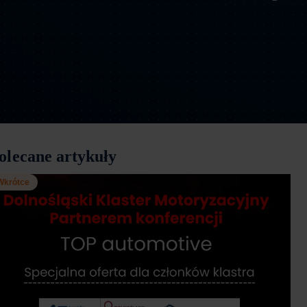
olecane artykuły
Wkrótce