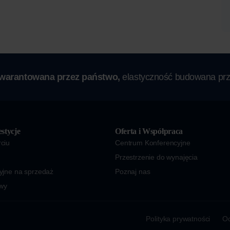
gwarantowana przez państwo,
elastyczność budowana prz
stycje
Oferta i Współpraca
ciu
Centrum Konferencyjne
Przestrzenie do wynajęcia
yjne na sprzedaż
Poznaj nas
wy
Polityka prywatności
Oc