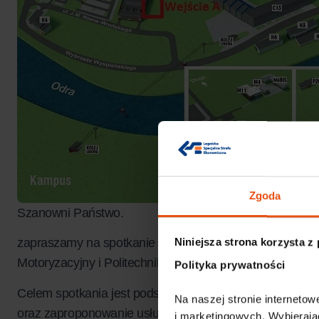
Zgoda
Szanowni Państwo.
zapraszamy na spotkanie pn. IATI Monday Business Mee
Niniejsza strona korzysta z
Motoryzacyjny i Politechnikę Wrocławską.
Polityka prywatności
Celem spotkania jest podsumowanie działań Klastra w 2
Na naszej stronie internetowe
oraz zaproponowanie usług badawczych członkom Klast
i marketingowych. Wybierają