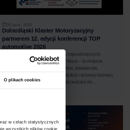
30 lipca, 2026
Dolnośląski Klaster Motoryzacyjny
partnerem 12. edycji konferencji TOP
automotive 2026
TOP automotive od lat należy do najważniejszych
wydarzeń branży automotive w Polsce – to miejsce
spotkań liderów rynku, producentów, dostawców,
ekspertów jakości, zakupów, produkcji i rozwoju biznesu.
O plikach cookies
Konferencja stanowi wyjątkową przestrzeń do ...
Czytaj więcej
Wkrótce
 oraz w celach statystycznych 
e wszystkich plików cookie 