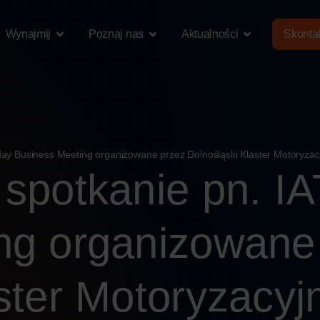
Wynajmij
Poznaj nas
Aktualności
Skontak
ay Business Meeting organizowane przez Dolnośląski Klaster Motoryzacy
 spotkanie pn. I
ng organizowane
ster Motoryzacyjn