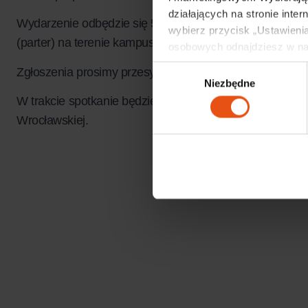
działających na stronie inter
Wydarzenie odbędzie się 5 grudnia 2019 r. (czwartek), 
wybierz przycisk „Ustawienia
(parter) na terenie kampusu PWr.
osobowych odnajdziesz w na
Wybór
Zgłoszenia prosimy przesyłać do 29 listopada na adres
Niezbędne
zgody
W trakcie spotkanie będzie możliwość zwiedzenia i zapo
Wrocławskiej.