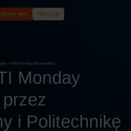
tuj się z nami
Oblicz ulgę
jny i Politechnikę Wrocławską
ATI Monday
 przez
y i Politechnikę