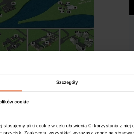
Szczegóły
ting organizowane przez Dolnośląski Klaster
 plików cookie
019 roku, przedstawienie projektu nowej strategii DKM
j stosujemy pliki cookie w celu ułatwienia Ci korzystania z niej
ra.
c przycisk „Zaakceptuj wszystkie” wyrażasz zgodę na stosowani