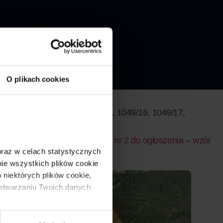
O plikach cookies
12, 1049/13, 1049/14, 1049/15, 1049/16, 1049/17,
.A.
́r umowy partycypacji
Załącznik nr 2 do ogłoszenia – wzór
 oraz w celach statystycznych 
e wszystkich plików cookie 
 niektórych plików cookie, 
zetwarzaniu Twoich danych 