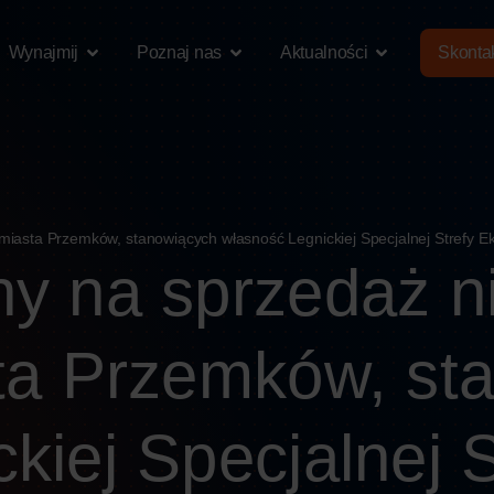
Wynajmij
Poznaj nas
Aktualności
Skontak
miasta Przemków, stanowiących własność Legnickiej Specjalnej Strefy E
ny na sprzedaż n
sta Przemków, st
kiej Specjalnej S