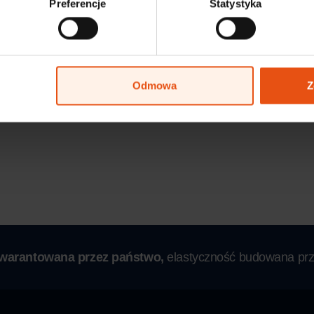
Preferencje
Statystyka
Odmowa
Z
gwarantowana przez państwo,
elastyczność budowana prz