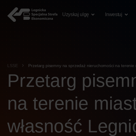
treści
Uzyskaj ulgę
Inwestuj
LSSE
Przetarg pisemny na sprzedaż nieruchomości na terenie 
Przetarg pisem
na terenie mia
własność Legnic