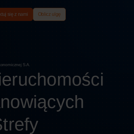
tuj się z nami
Oblicz ulgę
konomicznej S.A.
ieruchomości
anowiących
trefy