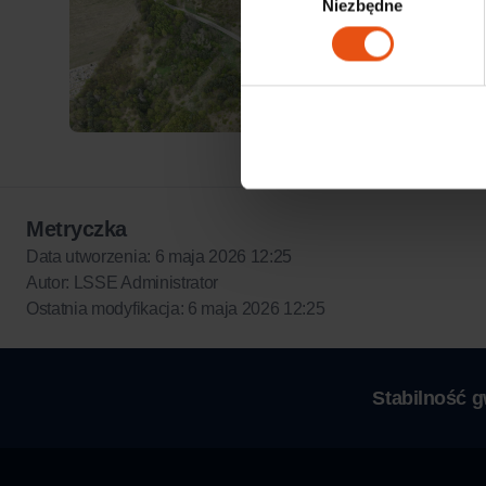
Niezbędne
zgody
Metryczka
Data utworzenia: 6 maja 2026 12:25
Autor: LSSE Administrator
Ostatnia modyfikacja: 6 maja 2026 12:25
Stabilność 