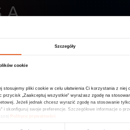
.A.
Szczegóły
, 1049/4, 1049/10, 1049/11, 1049/7, 1049/8, 1049/9, 1049/
 plików cookie
ych własność Legnickiej Specjalnej Strefy Ekonomicznej S
pacji – Regulamin LSSE
Załącznik nr 1 do ogłoszenia – wzo
j stosujemy pliki cookie w celu ułatwienia Ci korzystania z niej
O
c przycisk „Zaakceptuj wszystkie” wyrażasz zgodę na stosowani
netowej. Jeżeli jednak chcesz wyrazić zgodę na stosowanie tylko
” i skonfiguruj swoje preferencje. Szczegółowe informacje o pr
szej 
Polityce prywatności.