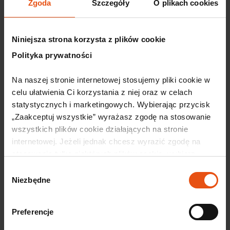
Zgoda
Szczegóły
O plikach cookies
ogłoszenie Przemków
(PDF, 206,64 KB)
Pobierz
Niniejsza strona korzysta z plików cookie
Klauzula RODO
(PDF, 54,50 KB)
Pobierz
Polityka prywatności
Na naszej stronie internetowej stosujemy pliki cookie w 
załącznik nr 1 do ogłoszenia – wzór
(PDF, 123,36
celu ułatwienia Ci korzystania z niej oraz w celach 
Pobierz
umowy partycypacji
KB)
statystycznych i marketingowych. Wybierając przycisk 
„Zaakceptuj wszystkie” wyrażasz zgodę na stosowanie 
wszystkich plików cookie działających na stronie 
(PDF,
internetowej. Jeżeli jednak chcesz wyrazić zgodę na 
załącznik nr 2 do ogłoszenia – wzór umowy
46,80
Pobierz
stosowanie tylko niektórych plików cookie, wybierz 
na świadczenie usług odpłatnych
KB)
przycisk „Ustawienia” i skonfiguruj swoje preferencje. 
Wybór
Szczegółowe informacje o przetwarzaniu Twoich danych 
Niezbędne
zgody
osobowych odnajdziesz w naszej 
Polityce prywatności.
Preferencje