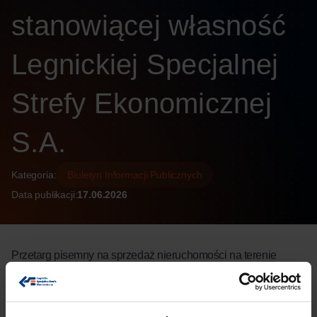
stanowiącej własność
Legnickiej Specjalnej
Strefy Ekonomicznej
S.A.
Kategoria:
Biuletyn Informacji Publicznych
Data publikacji:
17.06.2026
Przetarg pisemny na sprzedaż nieruchomości na terenie
miasta Przemków, stanowiącej własność Legnickiej
Specjalnej Strefy Ekonomicznej S.A.