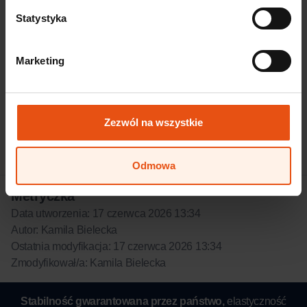
Statystyka
Marketing
Zezwól na wszystkie
Odmowa
Metryczka
Data utworzenia: 17 czerwca 2026 13:34
Autor: Kamila Bielecka
Ostatnia modyfikacja: 17 czerwca 2026 13:34
Zmodyfikował/a: Kamila Bielecka
Stabilność gwarantowana przez państwo,
elastyczność