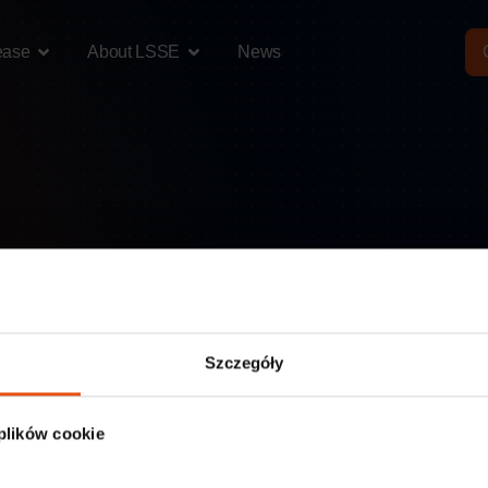
ease
About LSSE
News
rt
Szczegóły
 plików cookie
State-guaranteed stability,
flexibility built by experts.