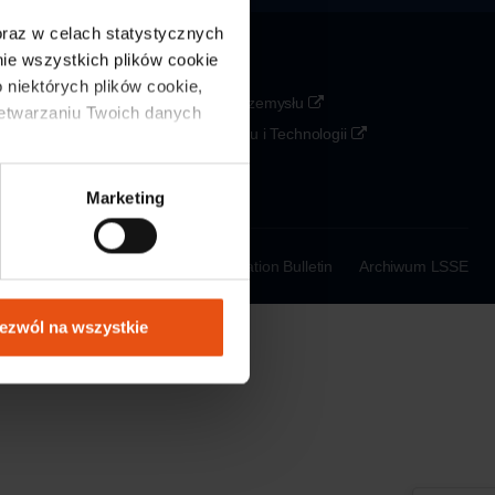
 oraz w celach statystycznych 
e wszystkich plików cookie 
Partners
 niektórych plików cookie, 
Agencja Rozwoju Przemysłu
zetwarzaniu Twoich danych 
Ministerstwo Rozwoju i Technologii
PAIH
KOWR
Marketing
a Processing Policy
Public Information Bulletin
Archiwum LSSE
ezwól na wszystkie