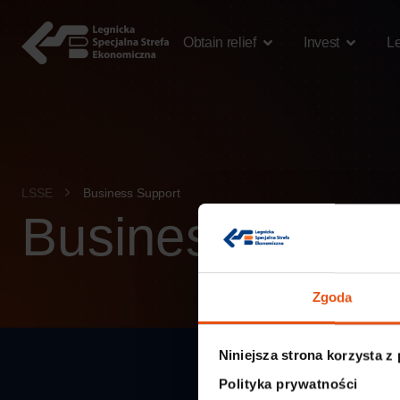
content
Obtain relief
Invest
L
LSSE
Business Support
Business Suppo
Zgoda
Niniejsza strona korzysta z
Polityka prywatności