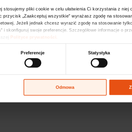
j stosujemy pliki cookie w celu ułatwienia Ci korzystania z niej
c przycisk „Zaakceptuj wszystkie” wyrażasz zgodę na stosowani
vestments
Offerings and Collaboration
netowej. Jeżeli jednak chcesz wyrazić zgodę na stosowanie tylko
port
Conference Centre
” i skonfiguruj swoje preferencje. Szczegółowe informacje o pr
Spaces for Lease
szej 
Polityce prywatności.
for sale
About LSSE
kinia Industrial Park
Preferencje
Statystyka
Privacy Policy
Personal Dat
Odmowa
Z